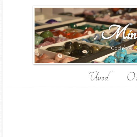
Miner
Obchůdek s
Úvod
O 